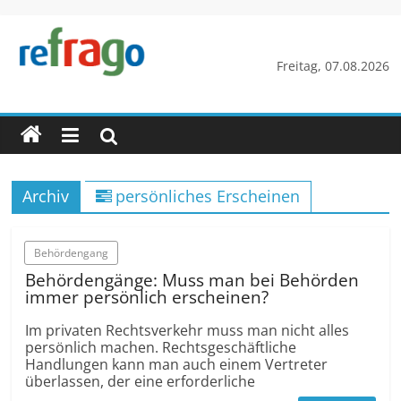
Zum
Inhalt
springen
refrago
Freitag, 07.08.2026
Rechtsfragen
online
verständlich
erklärt
Archiv
persönliches Erscheinen
–
kostenlos
Behörden­gang
Behördeng­änge: Muss man bei Behörden
immer persönlich erscheinen?
Im privaten Rechts­verkehr muss man nicht alles
persönlich machen. Rechts­geschäftliche
Handlungen kann man auch einem Vertreter
überlassen, der eine erforderliche