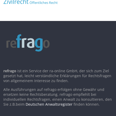
Zivilrecht
Öffentliches Recht
refrago
ist ein Service der ra-online GmbH, der sich zum Ziel
gesetzt hat, leicht verständliche Erklärungen für Rechtsfragen
von allgemeinem Interesse zu finden.
Alle Ausführungen auf refrago erfolgen ohne Gewähr und
ersetzen keine Rechtsberatung. refrago empfiehlt bei
individuellen Rechtsfragen, einen Anwalt zu konsultieren, den
Sie z.B.beim
Deutschen Anwaltsregister
finden können.