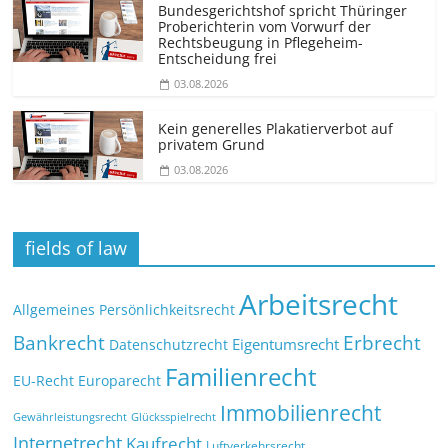
Bundesgerichtshof spricht Thüringer
Proberichterin vom Vorwurf der
Rechtsbeugung in Pflegeheim-
Entscheidung frei
03.08.2026
Kein generelles Plakatierverbot auf
privatem Grund
03.08.2026
fields of law
Arbeitsrecht
Allgemeines Persönlichkeitsrecht
Bankrecht
Erbrecht
Eigentumsrecht
Datenschutzrecht
Familienrecht
EU-Recht
Europarecht
Immobilienrecht
Glücksspielrecht
Gewährleistungsrecht
Internetrecht
Kaufrecht
Luftverkehrsrecht