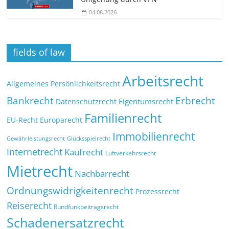
04.08.2026
fields of law
Arbeitsrecht
Allgemeines Persönlichkeitsrecht
Bankrecht
Erbrecht
Eigentumsrecht
Datenschutzrecht
Familienrecht
EU-Recht
Europarecht
Immobilienrecht
Glücksspielrecht
Gewährleistungsrecht
Internetrecht
Kaufrecht
Luftverkehrsrecht
Mietrecht
Nachbarrecht
Ordnungswidrigkeitenrecht
Prozessrecht
Reiserecht
Rundfunkbeitragsrecht
Schadenersatzrecht