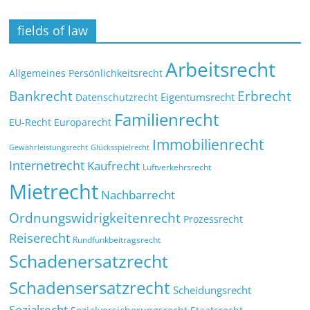
fields of law
Arbeitsrecht
Allgemeines Persönlichkeitsrecht
Bankrecht
Erbrecht
Eigentumsrecht
Datenschutzrecht
Familienrecht
EU-Recht
Europarecht
Immobilienrecht
Glücksspielrecht
Gewährleistungsrecht
Internetrecht
Kaufrecht
Luftverkehrsrecht
Mietrecht
Nachbarrecht
Ordnungswidrigkeitenrecht
Prozessrecht
Reiserecht
Rundfunkbeitragsrecht
Schadenersatzrecht
Schadensersatzrecht
Scheidungsrecht
Sozialrecht