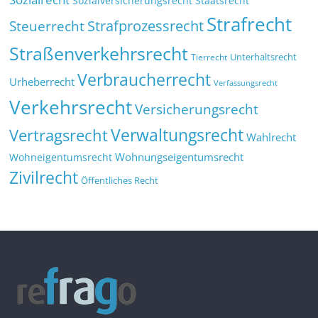
Sozialversicherungsrecht
Staatsrecht
Strafrecht
Strafprozessrecht
Steuerrecht
Straßenverkehrsrecht
Tierrecht
Unterhaltsrecht
Verbraucherrecht
Urheberrecht
Verfassungsrecht
Verkehrsrecht
Versicherungsrecht
Verwaltungsrecht
Vertragsrecht
Wahlrecht
Wohnungseigentumsrecht
Wohneigentumsrecht
Zivilrecht
Öffentliches Recht