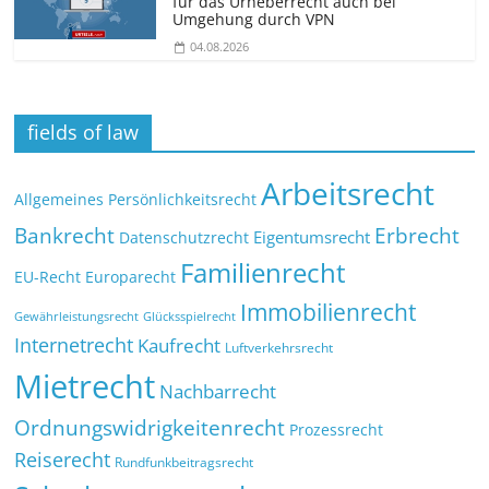
für das Urheberrecht auch bei
Umgehung durch VPN
04.08.2026
fields of law
Arbeitsrecht
Allgemeines Persönlichkeitsrecht
Bankrecht
Erbrecht
Eigentumsrecht
Datenschutzrecht
Familienrecht
EU-Recht
Europarecht
Immobilienrecht
Glücksspielrecht
Gewährleistungsrecht
Internetrecht
Kaufrecht
Luftverkehrsrecht
Mietrecht
Nachbarrecht
Ordnungswidrigkeitenrecht
Prozessrecht
Reiserecht
Rundfunkbeitragsrecht