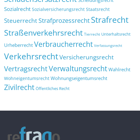
Scheidungsrecht
Sozialrecht
Sozialversicherungsrecht
Staatsrecht
Strafrecht
Strafprozessrecht
Steuerrecht
Straßenverkehrsrecht
Tierrecht
Unterhaltsrecht
Verbraucherrecht
Urheberrecht
Verfassungsrecht
Verkehrsrecht
Versicherungsrecht
Verwaltungsrecht
Vertragsrecht
Wahlrecht
Wohnungseigentumsrecht
Wohneigentumsrecht
Zivilrecht
Öffentliches Recht