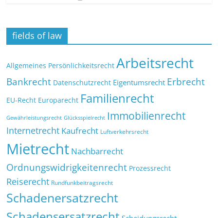
fields of law
Arbeitsrecht
Allgemeines Persönlichkeitsrecht
Bankrecht
Erbrecht
Eigentumsrecht
Datenschutzrecht
Familienrecht
EU-Recht
Europarecht
Immobilienrecht
Glücksspielrecht
Gewährleistungsrecht
Internetrecht
Kaufrecht
Luftverkehrsrecht
Mietrecht
Nachbarrecht
Ordnungswidrigkeitenrecht
Prozessrecht
Reiserecht
Rundfunkbeitragsrecht
Schadenersatzrecht
Schadensersatzrecht