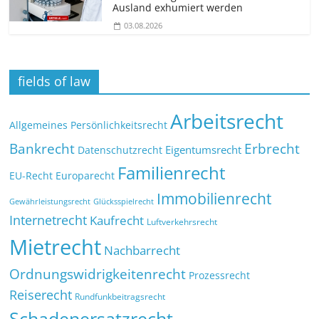
Ausland exhumiert werden
03.08.2026
fields of law
Arbeitsrecht
Allgemeines Persönlichkeitsrecht
Bankrecht
Erbrecht
Eigentumsrecht
Datenschutzrecht
Familienrecht
EU-Recht
Europarecht
Immobilienrecht
Glücksspielrecht
Gewährleistungsrecht
Internetrecht
Kaufrecht
Luftverkehrsrecht
Mietrecht
Nachbarrecht
Ordnungswidrigkeitenrecht
Prozessrecht
Reiserecht
Rundfunkbeitragsrecht
Schadenersatzrecht