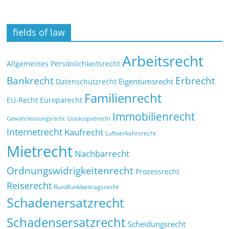
fields of law
Arbeitsrecht
Allgemeines Persönlichkeitsrecht
Bankrecht
Erbrecht
Eigentumsrecht
Datenschutzrecht
Familienrecht
EU-Recht
Europarecht
Immobilienrecht
Glücksspielrecht
Gewährleistungsrecht
Internetrecht
Kaufrecht
Luftverkehrsrecht
Mietrecht
Nachbarrecht
Ordnungswidrigkeitenrecht
Prozessrecht
Reiserecht
Rundfunkbeitragsrecht
Schadenersatzrecht
Schadensersatzrecht
Scheidungsrecht