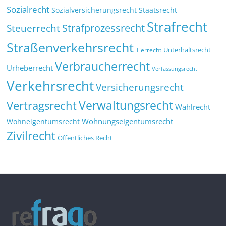
Sozialrecht
Sozialversicherungsrecht
Staatsrecht
Strafrecht
Strafprozessrecht
Steuerrecht
Straßenverkehrsrecht
Tierrecht
Unterhaltsrecht
Verbraucherrecht
Urheberrecht
Verfassungsrecht
Verkehrsrecht
Versicherungsrecht
Verwaltungsrecht
Vertragsrecht
Wahlrecht
Wohnungseigentumsrecht
Wohneigentumsrecht
Zivilrecht
Öffentliches Recht