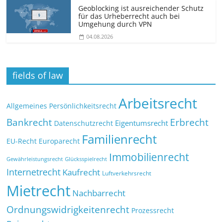
Geoblocking ist ausreichender Schutz
für das Urheberrecht auch bei
Umgehung durch VPN
04.08.2026
fields of law
Arbeitsrecht
Allgemeines Persönlichkeitsrecht
Bankrecht
Erbrecht
Eigentumsrecht
Datenschutzrecht
Familienrecht
EU-Recht
Europarecht
Immobilienrecht
Glücksspielrecht
Gewährleistungsrecht
Internetrecht
Kaufrecht
Luftverkehrsrecht
Mietrecht
Nachbarrecht
Ordnungswidrigkeitenrecht
Prozessrecht