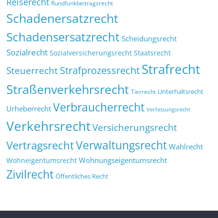
Reiserecht
Rundfunkbeitragsrecht
Schadenersatzrecht
Schadensersatzrecht
Scheidungsrecht
Sozialrecht
Sozialversicherungsrecht
Staatsrecht
Strafrecht
Strafprozessrecht
Steuerrecht
Straßenverkehrsrecht
Tierrecht
Unterhaltsrecht
Verbraucherrecht
Urheberrecht
Verfassungsrecht
Verkehrsrecht
Versicherungsrecht
Verwaltungsrecht
Vertragsrecht
Wahlrecht
Wohnungseigentumsrecht
Wohneigentumsrecht
Zivilrecht
Öffentliches Recht