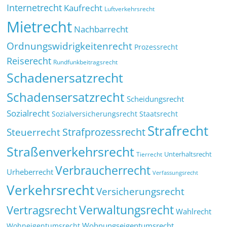
Internetrecht
Kaufrecht
Luftverkehrsrecht
Mietrecht
Nachbarrecht
Ordnungswidrigkeitenrecht
Prozessrecht
Reiserecht
Rundfunkbeitragsrecht
Schadenersatzrecht
Schadensersatzrecht
Scheidungsrecht
Sozialrecht
Sozialversicherungsrecht
Staatsrecht
Strafrecht
Strafprozessrecht
Steuerrecht
Straßenverkehrsrecht
Tierrecht
Unterhaltsrecht
Verbraucherrecht
Urheberrecht
Verfassungsrecht
Verkehrsrecht
Versicherungsrecht
Verwaltungsrecht
Vertragsrecht
Wahlrecht
Wohnungseigentumsrecht
Wohneigentumsrecht