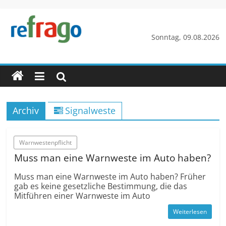
Zum
Inhalt
springen
refrago
Sonntag, 09.08.2026
Rechtsfragen
online
verständlich
erklärt
Archiv
Signalweste
–
kostenlos
Warnwestenpflicht
Muss man eine Warnweste im Auto haben?
Muss man eine Warnweste im Auto haben? Früher
gab es keine gesetzliche Bestimmung, die das
Mitführen einer Warnweste im Auto
Weiterlesen