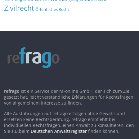
Zivilrecht
Öffentliches Recht
refrago
ist ein Service der ra-online GmbH, der sich zum Ziel
gesetzt hat, leicht verständliche Erklärungen für Rechtsfragen
von allgemeinem Interesse zu finden.
Alle Ausführungen auf refrago erfolgen ohne Gewähr und
ersetzen keine Rechtsberatung. refrago empfiehlt bei
individuellen Rechtsfragen, einen Anwalt zu konsultieren, den
Sie z.B.beim
Deutschen Anwaltsregister
finden können.