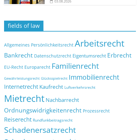
03.08.2026
fields of law
Arbeitsrecht
Allgemeines Persönlichkeitsrecht
Bankrecht
Erbrecht
Eigentumsrecht
Datenschutzrecht
Familienrecht
EU-Recht
Europarecht
Immobilienrecht
Glücksspielrecht
Gewährleistungsrecht
Internetrecht
Kaufrecht
Luftverkehrsrecht
Mietrecht
Nachbarrecht
Ordnungswidrigkeitenrecht
Prozessrecht
Reiserecht
Rundfunkbeitragsrecht
Schadenersatzrecht