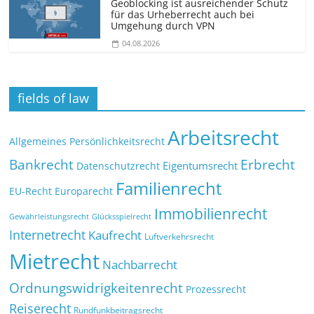
Geoblocking ist ausreichender Schutz
für das Urheberrecht auch bei
Umgehung durch VPN
04.08.2026
fields of law
Arbeitsrecht
Allgemeines Persönlichkeitsrecht
Bankrecht
Erbrecht
Eigentumsrecht
Datenschutzrecht
Familienrecht
EU-Recht
Europarecht
Immobilienrecht
Glücksspielrecht
Gewährleistungsrecht
Internetrecht
Kaufrecht
Luftverkehrsrecht
Mietrecht
Nachbarrecht
Ordnungswidrigkeitenrecht
Prozessrecht
Reiserecht
Rundfunkbeitragsrecht