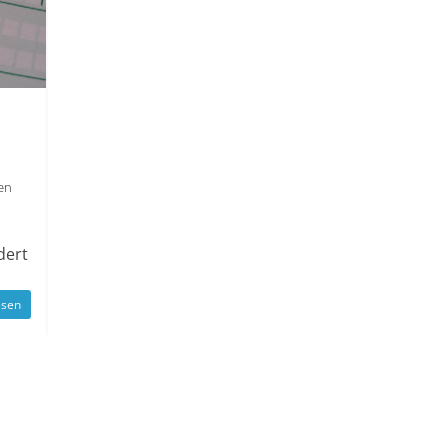
en
dert
esen