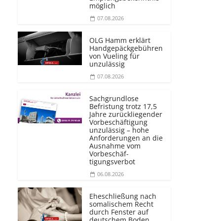
möglich
07.08.2026
OLG Hamm erklärt
Handgepäckgebühren
von Vueling für
unzulässig
07.08.2026
Sachgrundlose
Befristung trotz 17,5
Jahre zurückliegender
Vorbeschäftigung
unzulässig – hohe
Anforderungen an die
Ausnahme vom
Vorbeschäf­
tigungsverbot
06.08.2026
Eheschließung nach
somalischem Recht
durch Fenster auf
deutschem Boden