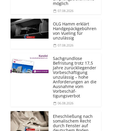
möglich
07.08.2026
OLG Hamm erklärt
Handgepäckgebühren
von Vueling für
unzulässig
07.08.2026
Sachgrundlose
Befristung trotz 17,5
Jahre zurückliegender
Vorbeschäftigung
unzulässig – hohe
Anforderungen an die
Ausnahme vom
Vorbeschäf­
tigungsverbot
06.08.2026
Eheschließung nach
somalischem Recht
durch Fenster auf
deutschem Boden