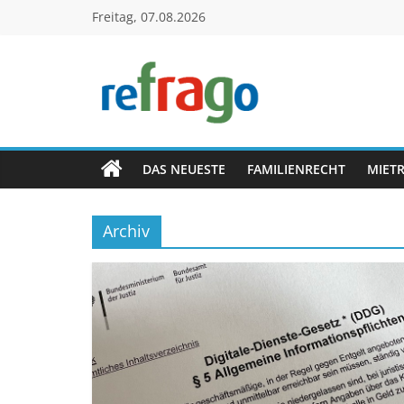
Zum
Freitag, 07.08.2026
Inhalt
springen
refrago
Rechtsfragen
online
DAS NEUESTE
FAMILIENRECHT
MIET
verständlich
erklärt
Archiv
–
kostenlos