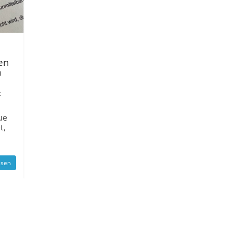
en
m
t
ue
t,
esen