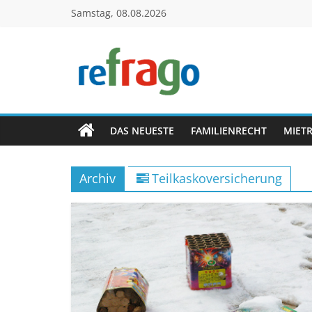
Zum
Samstag, 08.08.2026
Inhalt
springen
refrago
Rechtsfragen
online
DAS NEUESTE
FAMILIENRECHT
MIET
verständlich
erklärt
Archiv
Teilkaskoversicherung
–
kostenlos