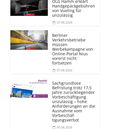
OLG Hamm erklärt
Handgepäckgebühren
von Vueling für
unzulässig
07.08.2026
Berliner
Verkehrsbetriebe
müssen
Werbekampagne von
Online-Portal Nius
vorerst nicht
fortsetzen
07.08.2026
Sachgrundlose
Befristung trotz 17,5
Jahre zurückliegender
Vorbeschäftigung
unzulässig – hohe
Anforderungen an die
Ausnahme vom
Vorbeschäf­
tigungsverbot
06.08.2026