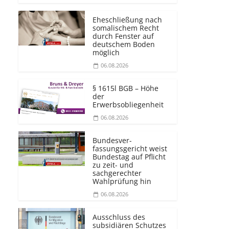
Eheschließung nach
somalischem Recht
durch Fenster auf
deutschem Boden
möglich
06.08.2026
§ 1615l BGB – Höhe
der
Erwerbsobliegenheit
06.08.2026
Bundesver­
fassungsgericht weist
Bundestag auf Pflicht
zu zeit- und
sachgerechter
Wahlprüfung hin
06.08.2026
Ausschluss des
subsidiären Schutzes