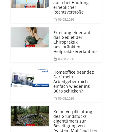
auch bei Häufung
erheblicher
Rechtsverstöße
06.08.2026
Erteilung einer auf
das Gebiet der
Chiropraktik
beschränkten
Heilprakti­kererlaubnis
06.08.2026
Homeoffice beendet:
Darf mein
Arbeitgeber mich
einfach wieder ins
Büro schicken?
06.08.2026
Keine Verpflichtung
des Grundstücks­
eigentümers zur
Beseitigung von
"wildem Müll" auf frei