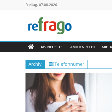
Zum
Freitag, 07.08.2026
Inhalt
springen
refrago
Rechtsfragen
online
DAS NEUESTE
FAMILIENRECHT
MIET
verständlich
erklärt
Archiv
Telefonnumer
–
kostenlos