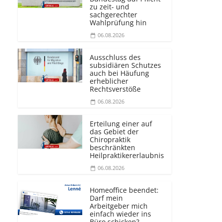
zu zeit- und
sachgerechter
Wahlprüfung hin
06.08.2026
Ausschluss des
subsidiären Schutzes
auch bei Häufung
erheblicher
Rechtsverstöße
06.08.2026
Erteilung einer auf
das Gebiet der
Chiropraktik
beschränkten
Heilprakti­kererlaubnis
06.08.2026
Homeoffice beendet:
Darf mein
Arbeitgeber mich
einfach wieder ins
Büro schicken?