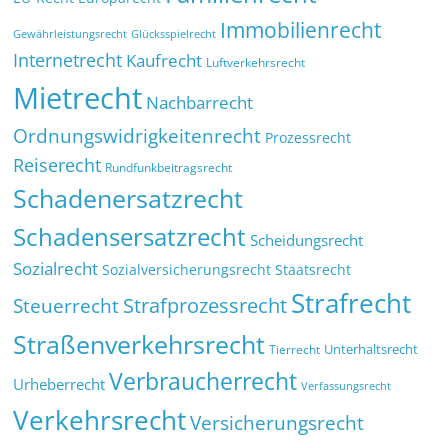
Immobilienrecht
Glücksspielrecht
Gewährleistungsrecht
Internetrecht
Kaufrecht
Luftverkehrsrecht
Mietrecht
Nachbarrecht
Ordnungswidrigkeitenrecht
Prozessrecht
Reiserecht
Rundfunkbeitragsrecht
Schadenersatzrecht
Schadensersatzrecht
Scheidungsrecht
Sozialrecht
Sozialversicherungsrecht
Staatsrecht
Strafrecht
Strafprozessrecht
Steuerrecht
Straßenverkehrsrecht
Tierrecht
Unterhaltsrecht
Verbraucherrecht
Urheberrecht
Verfassungsrecht
Verkehrsrecht
Versicherungsrecht