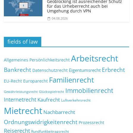
Geoblocking ist ausreichender Schutz
für das Urheberrecht auch bei
Umgehung durch VPN
04.08.2026
fields of law
Arbeitsrecht
Allgemeines Persönlichkeitsrecht
Bankrecht
Erbrecht
Eigentumsrecht
Datenschutzrecht
Familienrecht
EU-Recht
Europarecht
Immobilienrecht
Glücksspielrecht
Gewährleistungsrecht
Internetrecht
Kaufrecht
Luftverkehrsrecht
Mietrecht
Nachbarrecht
Ordnungswidrigkeitenrecht
Prozessrecht
Reiserecht
Rundfunkbeitragsrecht