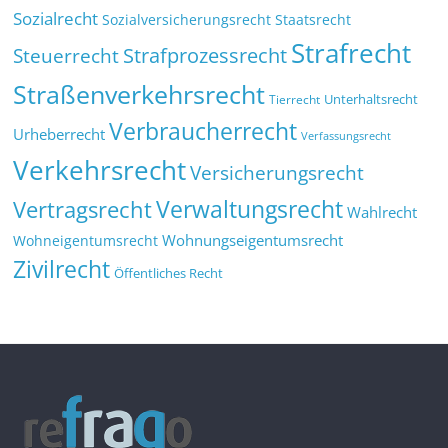
Sozialrecht
Sozialversicherungsrecht
Staatsrecht
Strafrecht
Strafprozessrecht
Steuerrecht
Straßenverkehrsrecht
Tierrecht
Unterhaltsrecht
Verbraucherrecht
Urheberrecht
Verfassungsrecht
Verkehrsrecht
Versicherungsrecht
Verwaltungsrecht
Vertragsrecht
Wahlrecht
Wohnungseigentumsrecht
Wohneigentumsrecht
Zivilrecht
Öffentliches Recht