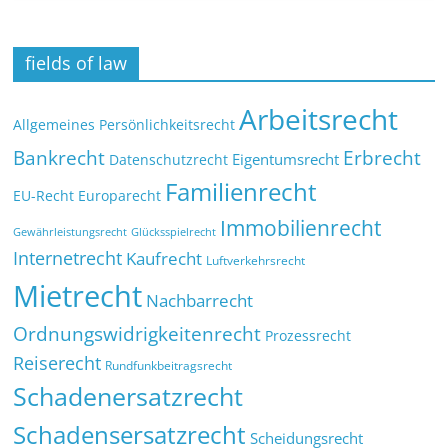
fields of law
Arbeitsrecht
Allgemeines Persönlichkeitsrecht
Bankrecht
Erbrecht
Eigentumsrecht
Datenschutzrecht
Familienrecht
EU-Recht
Europarecht
Immobilienrecht
Glücksspielrecht
Gewährleistungsrecht
Internetrecht
Kaufrecht
Luftverkehrsrecht
Mietrecht
Nachbarrecht
Ordnungswidrigkeitenrecht
Prozessrecht
Reiserecht
Rundfunkbeitragsrecht
Schadenersatzrecht
Schadensersatzrecht
Scheidungsrecht