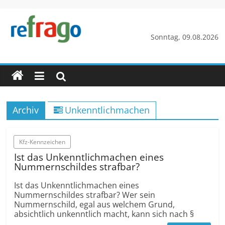
Zum
Inhalt
springen
refrago
Sonntag, 09.08.2026
Rechtsfragen
online
verständlich
erklärt
Archiv
Unkenntlichmachen
–
kostenlos
Kfz-Kennzeichen
Ist das Unkenntlichmachen eines
Nummernschildes strafbar?
Ist das Unkenntlichmachen eines
Nummernschildes strafbar? Wer sein
Nummernschild, egal aus welchem Grund,
absichtlich unkenntlich macht, kann sich nach §