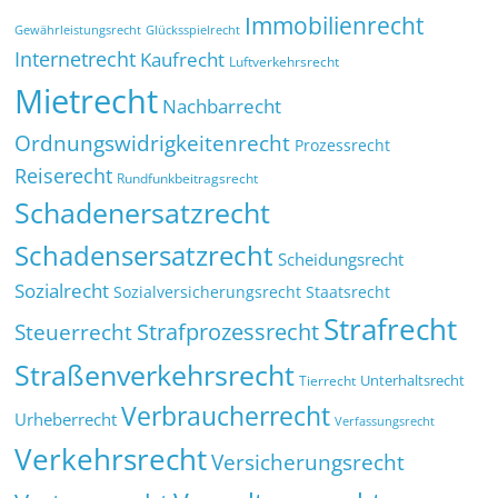
Immobilienrecht
Glücksspielrecht
Gewährleistungsrecht
Internetrecht
Kaufrecht
Luftverkehrsrecht
Mietrecht
Nachbarrecht
Ordnungswidrigkeitenrecht
Prozessrecht
Reiserecht
Rundfunkbeitragsrecht
Schadenersatzrecht
Schadensersatzrecht
Scheidungsrecht
Sozialrecht
Sozialversicherungsrecht
Staatsrecht
Strafrecht
Strafprozessrecht
Steuerrecht
Straßenverkehrsrecht
Tierrecht
Unterhaltsrecht
Verbraucherrecht
Urheberrecht
Verfassungsrecht
Verkehrsrecht
Versicherungsrecht