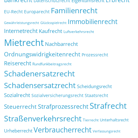
Eigentumsrecht
Datenschutzrecht
Familienrecht
EU-Recht
Europarecht
Immobilienrecht
Glücksspielrecht
Gewährleistungsrecht
Internetrecht
Kaufrecht
Luftverkehrsrecht
Mietrecht
Nachbarrecht
Ordnungswidrigkeitenrecht
Prozessrecht
Reiserecht
Rundfunkbeitragsrecht
Schadenersatzrecht
Schadensersatzrecht
Scheidungsrecht
Sozialrecht
Sozialversicherungsrecht
Staatsrecht
Strafrecht
Strafprozessrecht
Steuerrecht
Straßenverkehrsrecht
Tierrecht
Unterhaltsrecht
Verbraucherrecht
Urheberrecht
Verfassungsrecht