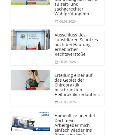
zu zeit- und
sachgerechter
Wahlprüfung hin
06.08.2026
Ausschluss des
subsidiären Schutzes
auch bei Häufung
erheblicher
Rechtsverstöße
06.08.2026
Erteilung einer auf
das Gebiet der
Chiropraktik
beschränkten
Heilprakti­kererlaubnis
06.08.2026
Homeoffice beendet:
Darf mein
Arbeitgeber mich
einfach wieder ins
Büro schicken?