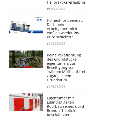
Heilprakti­kererlaubnis
06.08.2026
Homeoffice beendet:
Darf mein
Arbeitgeber mich
einfach wieder ins
Büro schicken?
06.08.2026
Keine Verpflichtung
des Grundstücks­
eigentümers zur
Beseitigung von
"wildem Müll" auf frei
zugänglichem
Grundstück
05.08.2026
Eigentümer mit
Eilantrag gegen
Rückbau seines durch
Brand erheblich
beschädigten