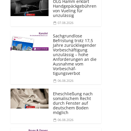
OLG Hamm erklärt
Handgepäckgebühren
von Vueling für
unzulässig
07.08.2026
Sachgrundlose
Befristung trotz 17,5
Jahre zurückliegender
Vorbeschäftigung
unzulässig – hohe
Anforderungen an die
Ausnahme vom
Vorbeschäf­
tigungsverbot
06.08.2026
Eheschließung nach
somalischem Recht
durch Fenster auf
deutschem Boden
möglich
06.08.2026