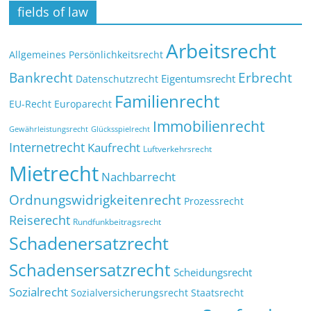
fields of law
Arbeitsrecht
Allgemeines Persönlichkeitsrecht
Bankrecht
Erbrecht
Eigentumsrecht
Datenschutzrecht
Familienrecht
EU-Recht
Europarecht
Immobilienrecht
Glücksspielrecht
Gewährleistungsrecht
Internetrecht
Kaufrecht
Luftverkehrsrecht
Mietrecht
Nachbarrecht
Ordnungswidrigkeitenrecht
Prozessrecht
Reiserecht
Rundfunkbeitragsrecht
Schadenersatzrecht
Schadensersatzrecht
Scheidungsrecht
Sozialrecht
Sozialversicherungsrecht
Staatsrecht