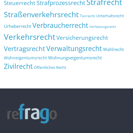
Strafrecht
Strafprozessrecht
Steuerrecht
Straßenverkehrsrecht
Tierrecht
Unterhaltsrecht
Verbraucherrecht
Urheberrecht
Verfassungsrecht
Verkehrsrecht
Versicherungsrecht
Verwaltungsrecht
Vertragsrecht
Wahlrecht
Wohnungseigentumsrecht
Wohneigentumsrecht
Zivilrecht
Öffentliches Recht