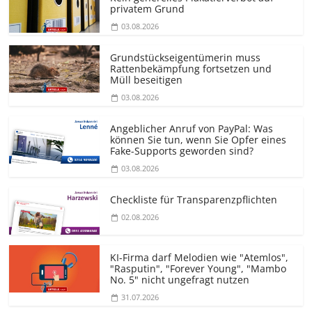
privatem Grund
03.08.2026
Grundstücks­eigentümerin muss
Rattenbekämpfung fortsetzen und
Müll beseitigen
03.08.2026
Angeblicher Anruf von PayPal: Was
können Sie tun, wenn Sie Opfer eines
Fake-Supports geworden sind?
03.08.2026
Checkliste für Transparenz­pflichten
02.08.2026
KI-Firma darf Melodien wie "Atemlos",
"Rasputin", "Forever Young", "Mambo
No. 5" nicht ungefragt nutzen
31.07.2026