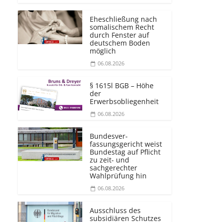
Eheschließung nach
somalischem Recht
durch Fenster auf
deutschem Boden
möglich
06.08.2026
§ 1615l BGB – Höhe
der
Erwerbsobliegenheit
06.08.2026
Bundesver­
fassungsgericht weist
Bundestag auf Pflicht
zu zeit- und
sachgerechter
Wahlprüfung hin
06.08.2026
Ausschluss des
subsidiären Schutzes