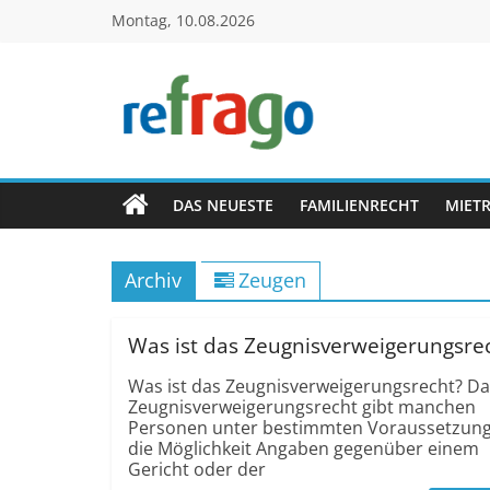
Zum
Montag, 10.08.2026
Inhalt
springen
refrago
Rechtsfragen
online
DAS NEUESTE
FAMILIENRECHT
MIET
verständlich
erklärt
Archiv
Zeugen
–
kostenlos
Was ist das Zeugnisverweigerungsre
Was ist das Zeugnisverweigerungsrecht? Da
Zeugnisverweigerungsrecht gibt manchen
Personen unter bestimmten Voraussetzun
die Möglichkeit Angaben gegenüber einem
Gericht oder der