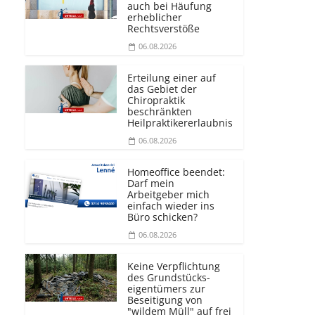
auch bei Häufung
erheblicher
Rechtsverstöße
06.08.2026
Erteilung einer auf
das Gebiet der
Chiropraktik
beschränkten
Heilprakti­kererlaubnis
06.08.2026
Homeoffice beendet:
Darf mein
Arbeitgeber mich
einfach wieder ins
Büro schicken?
06.08.2026
Keine Verpflichtung
des Grundstücks­
eigentümers zur
Beseitigung von
"wildem Müll" auf frei