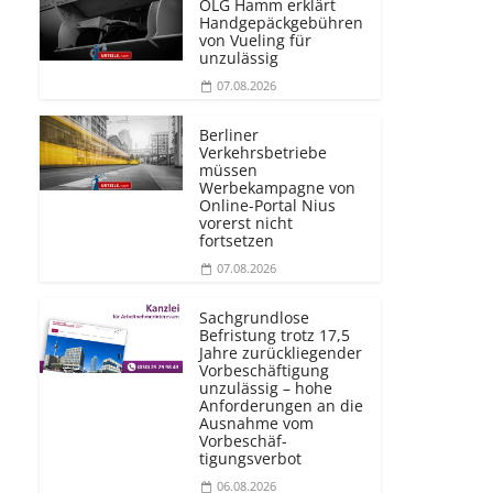
OLG Hamm erklärt
Handgepäckgebühren
von Vueling für
unzulässig
07.08.2026
Berliner
Verkehrsbetriebe
müssen
Werbekampagne von
Online-Portal Nius
vorerst nicht
fortsetzen
07.08.2026
Sachgrundlose
Befristung trotz 17,5
Jahre zurückliegender
Vorbeschäftigung
unzulässig – hohe
Anforderungen an die
Ausnahme vom
Vorbeschäf­
tigungsverbot
06.08.2026