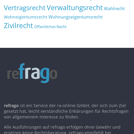
Verwaltungsrecht
Vertragsrecht
Wahlrecht
Wohnungseigentumsrecht
Wohneigentumsrecht
Zivilrecht
Öffentliches Recht
refrago
ist ein Service der ra-online GmbH, der sich zum Ziel
gesetzt hat, leicht verständliche Erklärungen für Rechtsfragen
von allgemeinem Interesse zu finden.
Alle Ausführungen auf refrago erfolgen ohne Gewähr und
ersetzen keine Rechtsberatung. refrago empfiehlt bei