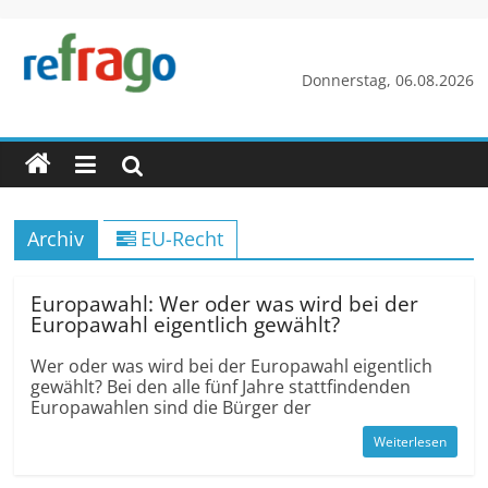
Zum
Inhalt
springen
refrago
Donnerstag, 06.08.2026
Rechtsfragen
online
verständlich
erklärt
Archiv
EU-Recht
–
kostenlos
Europawahl: Wer oder was wird bei der
Europawahl eigentlich gewählt?
Wer oder was wird bei der Europawahl eigentlich
gewählt? Bei den alle fünf Jahre stattfindenden
Europawahlen sind die Bürger der
Weiterlesen