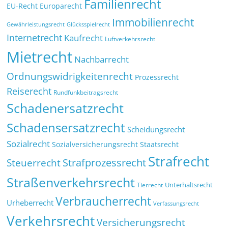
Familienrecht
EU-Recht
Europarecht
Immobilienrecht
Glücksspielrecht
Gewährleistungsrecht
Internetrecht
Kaufrecht
Luftverkehrsrecht
Mietrecht
Nachbarrecht
Ordnungswidrigkeitenrecht
Prozessrecht
Reiserecht
Rundfunkbeitragsrecht
Schadenersatzrecht
Schadensersatzrecht
Scheidungsrecht
Sozialrecht
Sozialversicherungsrecht
Staatsrecht
Strafrecht
Strafprozessrecht
Steuerrecht
Straßenverkehrsrecht
Tierrecht
Unterhaltsrecht
Verbraucherrecht
Urheberrecht
Verfassungsrecht
Verkehrsrecht
Versicherungsrecht