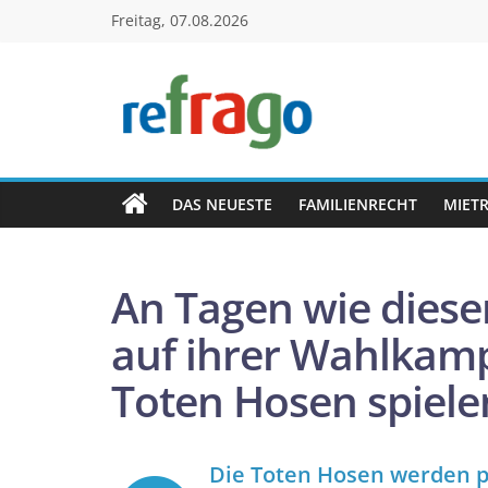
Zum
Freitag, 07.08.2026
Inhalt
springen
refrago
Rechtsfragen
online
DAS NEUESTE
FAMILIENRECHT
MIET
verständlich
erklärt
–
An Tagen wie diese
kostenlos
auf ihrer Wahlkamp
Toten Hosen spiele
Die Toten Hosen werden po