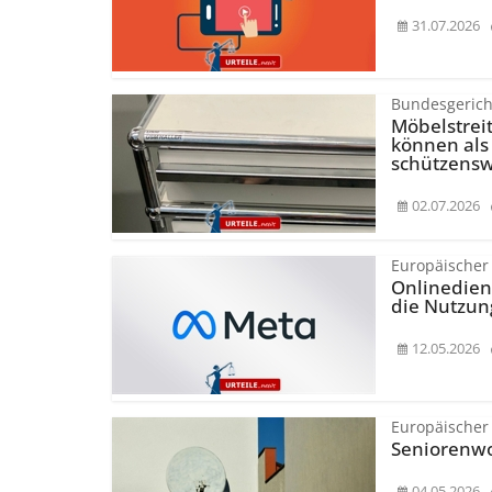
31.07.2026
Bundesgerich
Möbelstrei
können als
schützensw
02.07.2026
Europäischer
Onlinedien
die Nutzun
12.05.2026
Europäischer
Seniorenw
04.05.2026