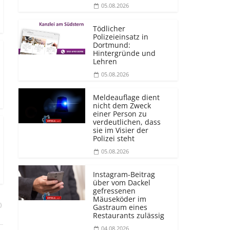
05.08.2026
Tödlicher
Polizeieinsatz in
Dortmund:
Hintergründe und
Lehren
05.08.2026
Meldeauflage dient
nicht dem Zweck
einer Person zu
verdeutlichen, dass
sie im Visier der
Polizei steht
05.08.2026
Instagram-Beitrag
über vom Dackel
gefressenen
Mäuseköder im
)
Gastraum eines
Restaurants zulässig
04.08.2026