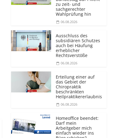
zu zeit- und
sachgerechter
Wahlprüfung hin
06.08.2026
Ausschluss des
subsidiären Schutzes
auch bei Häufung
erheblicher
Rechtsverstöße
06.08.2026
Erteilung einer auf
das Gebiet der
Chiropraktik
beschränkten
Heilprakti­kererlaubnis
06.08.2026
Homeoffice beendet:
Darf mein
Arbeitgeber mich
einfach wieder ins
Büro schicken?