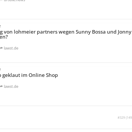
e
von lohmeier partners wegen Sunny Bossa und Jonny
ten?
lawst.de
e
o geklaut im Online Shop
lawst.de
#329 (
149