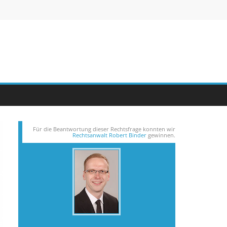
Für die Beantwortung dieser Rechts­frage konnten wir
Rechtsanwalt Robert Binder
gewinnen.