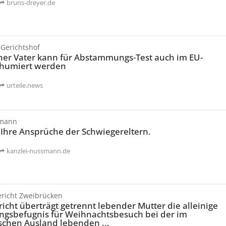
bruns-dreyer.de
 Gerichtshof
er Vater kann für Abstammungs-Test auch im EU-
xhumiert werden
urteile.news
smann
 Ihre Ansprüche der Schwiegereltern.
kanzlei-nussmann.de
richt Zweibrücken
icht überträgt getrennt lebender Mutter die alleinige
ngs­befugnis für Weihnachtsbesuch bei der im
schen Ausland lebenden ...