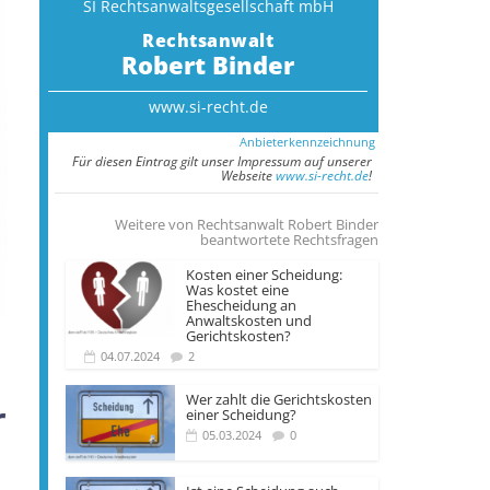
SI Rechtsanwalts­gesellschaft mbH
Rechtsanwalt
Robert Binder
www.si-recht.de
Anbieterkennzeichnung
Für diesen Eintrag gilt unser Impressum auf unserer
Webseite
www.si-recht.de
!
Weitere von Rechtsanwalt Robert Binder
beantwortete Rechtsfragen
Kosten einer Scheidung:
Was kostet eine
Ehescheidung an
Anwaltskosten und
Gerichtskosten?
04.07.2024
2
Wer zahlt die Gerichts­kosten
r
einer Scheidung?
05.03.2024
0