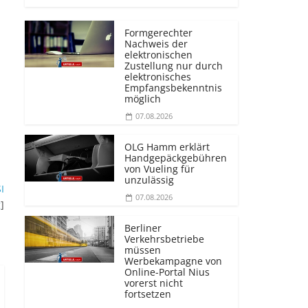
Formgerechter
Nachweis der
elektronischen
Zustellung nur durch
elektronisches
Empfangsbekenntnis
möglich
07.08.2026
OLG Hamm erklärt
Handgepäckgebühren
von Vueling für
unzulässig
I
07.08.2026
g
]
Berliner
Verkehrsbetriebe
müssen
Werbekampagne von
Online-Portal Nius
vorerst nicht
fortsetzen