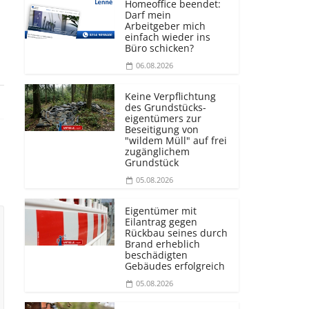
Homeoffice beendet:
Darf mein
Arbeitgeber mich
einfach wieder ins
Büro schicken?
06.08.2026
Keine Verpflichtung
des Grundstücks­
eigentümers zur
Beseitigung von
"wildem Müll" auf frei
zugänglichem
Grundstück
05.08.2026
Eigentümer mit
Eilantrag gegen
Rückbau seines durch
Brand erheblich
beschädigten
Gebäudes erfolgreich
05.08.2026