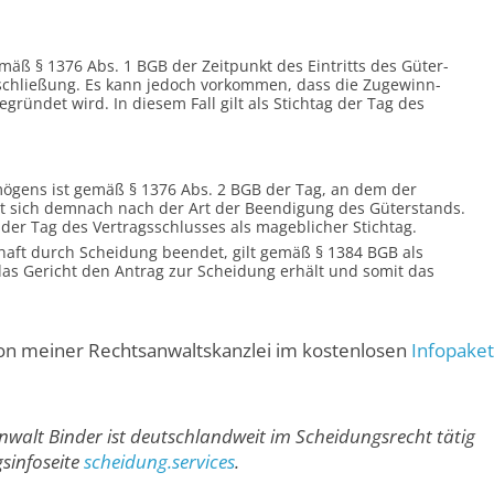
emäß § 1376 Abs. 1 BGB der Zeitpunkt des Eintritts des Güter­
he­schließung. Es kann jedoch vorkommen, dass die Zugewinn­
gründet wird. In diesem Fall gilt als Stichtag der Tag des
ögens ist gemäß § 1376 Abs. 2 BGB der Tag, an dem der
et sich demnach nach der Art der Beendigung des Güter­stands.
 der Tag des Vertrags­schlusses als mageblicher Stichtag.
haft durch Scheidung beendet, gilt gemäß § 1384 BGB als
das Gericht den Antrag zur Scheidung erhält und somit das
von meiner Rechts­anwalts­kanzlei im kostenlosen
Infopaket
nwalt Binder ist deutschland­weit im Scheidungs­recht tätig
­info­seite
scheidung.services
.