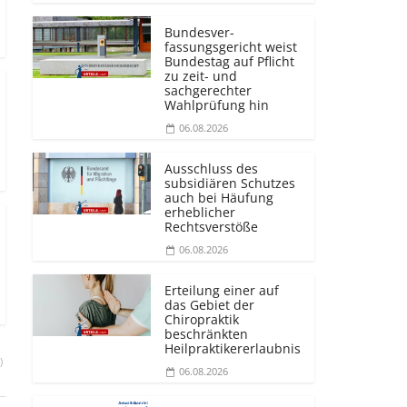
Bundesver­
fassungsgericht weist
Bundestag auf Pflicht
zu zeit- und
sachgerechter
Wahlprüfung hin
06.08.2026
Ausschluss des
subsidiären Schutzes
auch bei Häufung
erheblicher
Rechtsverstöße
06.08.2026
Erteilung einer auf
das Gebiet der
Chiropraktik
beschränkten
Heilprakti­kererlaubnis
)
06.08.2026