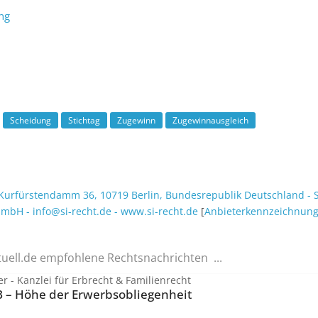
ng
Scheidung
Stichtag
Zugewinn
Zugewinnausgleich
Kurfürstendamm 36
,
10719
Berlin
,
Bundesrepublik Deutschland
-
S
t mbH
-
info@si-recht.de
-
www.si-recht.de
[
Anbieter­kenn­zeichnun
tuell.de empfohlene Rechtsnachrichten ...
r - Kanzlei für Erbrecht & Familienrecht
B – Höhe der Erwerbsobliegenheit