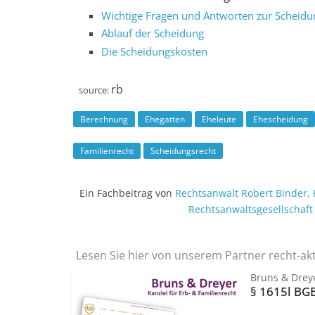
Wichtige Fragen und Antworten zur Scheidu
Ablauf der Scheidung
Die Scheidungskosten
rb
source:
Berechnung
Ehegatten
Eheleute
Ehescheidung
Familienrecht
Scheidungsrecht
Ein Fachbeitrag von
Rechtsanwalt
Robert Binder
,
Rechtsanwalts­gesellschaf
Lesen Sie hier von unserem Partner recht-ak
Bruns & Dreye
§ 1615l BG