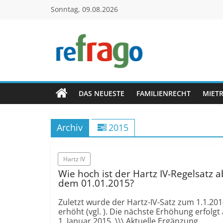
Zum
Sonntag, 09.08.2026
Inhalt
springen
refrago
Rechtsfragen
online
DAS NEUESTE
FAMILIENRECHT
MIET
verständlich
erklärt
Archiv
2015
–
kostenlos
Hartz IV
Wie hoch ist der Hartz IV-Regelsatz a
dem 01.01.2015?
Zuletzt wurde der Hartz-IV-Satz zum 1.1.20
erhöht (vgl. ). Die nächste Erhöhung erfolgt
1. Januar 2015. \\\ Aktuelle Ergänzung