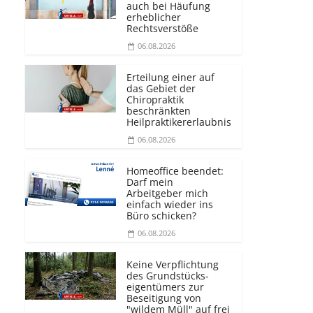
auch bei Häufung
erheblicher
Rechtsverstöße
06.08.2026
Erteilung einer auf
das Gebiet der
Chiropraktik
beschränkten
Heilprakti­kererlaubnis
06.08.2026
Homeoffice beendet:
Darf mein
Arbeitgeber mich
einfach wieder ins
Büro schicken?
06.08.2026
Keine Verpflichtung
des Grundstücks­
eigentümers zur
Beseitigung von
"wildem Müll" auf frei