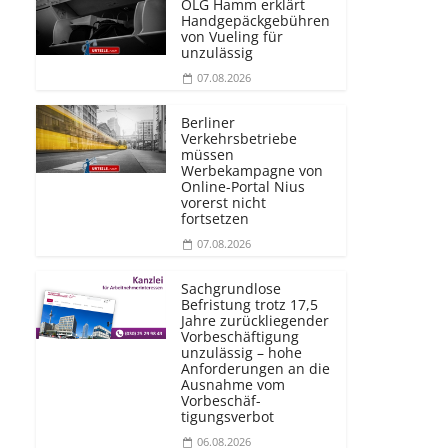
OLG Hamm erklärt
Handgepäckgebühren
von Vueling für
unzulässig
07.08.2026
Berliner
Verkehrsbetriebe
müssen
Werbekampagne von
Online-Portal Nius
vorerst nicht
fortsetzen
07.08.2026
Sachgrundlose
Befristung trotz 17,5
Jahre zurückliegender
Vorbeschäftigung
unzulässig – hohe
Anforderungen an die
Ausnahme vom
Vorbeschäf­
tigungsverbot
06.08.2026