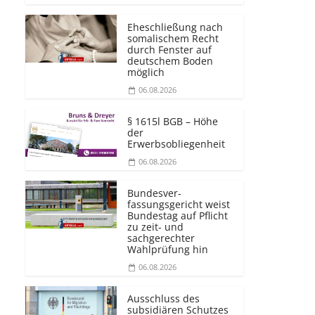
Eheschließung nach
somalischem Recht
durch Fenster auf
deutschem Boden
möglich
06.08.2026
§ 1615l BGB – Höhe
der
Erwerbsobliegenheit
06.08.2026
Bundesver­
fassungsgericht weist
Bundestag auf Pflicht
zu zeit- und
sachgerechter
Wahlprüfung hin
06.08.2026
Ausschluss des
subsidiären Schutzes