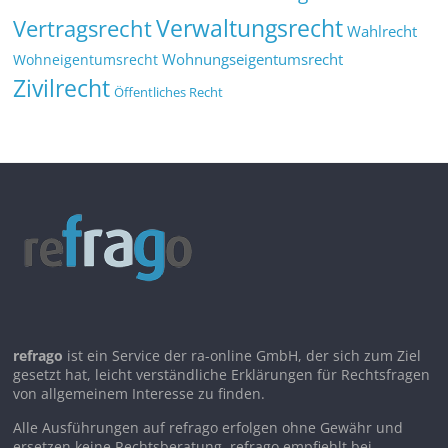
Verwaltungsrecht
Vertragsrecht
Wahlrecht
Wohnungseigentumsrecht
Wohneigentumsrecht
Zivilrecht
Öffentliches Recht
refrago
ist ein Service der ra-online GmbH, der sich zum Ziel
gesetzt hat, leicht verständliche Erklärungen für Rechtsfragen
von allgemeinem Interesse zu finden.
Alle Ausführungen auf refrago erfolgen ohne Gewähr und
ersetzen keine Rechtsberatung. refrago empfiehlt bei