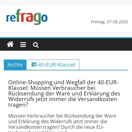
Zum
Inhalt
springen
refrago
Freitag, 07.08.2026
Rechtsfragen
online
verständlich
erklärt
Archiv
40-EUR-Klausel
–
kostenlos
Online-Shopping und Wegfall der 40-EUR-
Klausel: Müssen Verbraucher bei
Rücksendung der Ware und Erklärung des
Widerrufs jetzt immer die Versandkosten
tragen?
Müssen Verbraucher bei Rücksendung der Ware
und Erklärung des Widerrufs jetzt immer die
Versandkosten tragen? Durch die neue EU-