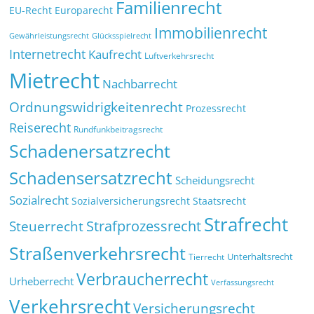
Familienrecht
EU-Recht
Europarecht
Immobilienrecht
Glücksspielrecht
Gewährleistungsrecht
Internetrecht
Kaufrecht
Luftverkehrsrecht
Mietrecht
Nachbarrecht
Ordnungswidrigkeitenrecht
Prozessrecht
Reiserecht
Rundfunkbeitragsrecht
Schadenersatzrecht
Schadensersatzrecht
Scheidungsrecht
Sozialrecht
Sozialversicherungsrecht
Staatsrecht
Strafrecht
Strafprozessrecht
Steuerrecht
Straßenverkehrsrecht
Tierrecht
Unterhaltsrecht
Verbraucherrecht
Urheberrecht
Verfassungsrecht
Verkehrsrecht
Versicherungsrecht