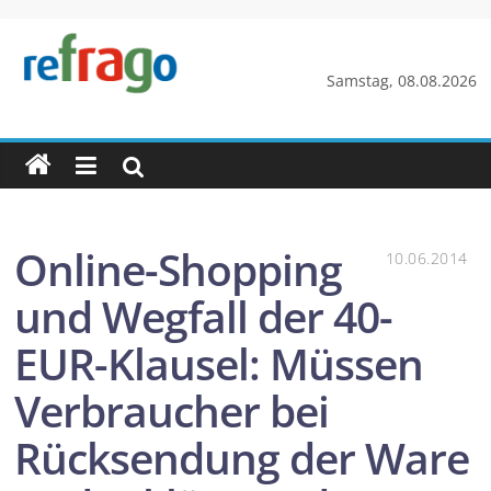
Zum
Inhalt
springen
refrago
Samstag, 08.08.2026
Rechtsfragen
online
verständlich
erklärt
–
Online-Shopping
10.06.2014
kostenlos
und Wegfall der 40-
EUR-Klausel: Müssen
Verbraucher bei
Rücksendung der Ware