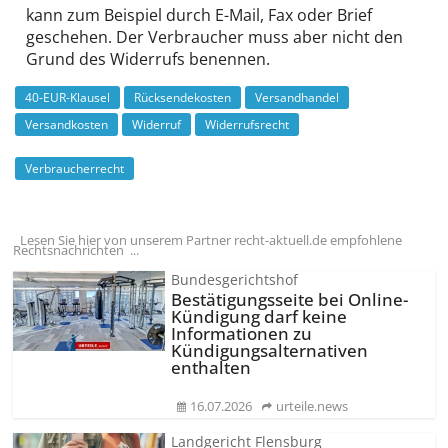
kann zum Beispiel durch E-Mail, Fax oder Brief
geschehen. Der Verbraucher muss aber nicht den
Grund des Widerrufs benennen.
40-EUR-Klausel
Rücksendekosten
Versandhandel
Versandkosten
Widerruf
Widerrufsrecht
Verbraucherrecht
Lesen Sie hier von unserem Partner recht-aktuell.de empfohlene
Rechtsnachrichten ...
Bundesgerichtshof
Bestätigungsseite bei Online-
Kündigung darf keine
Informationen zu
Kündigungsal­ternativen
enthalten
16.07.2026
urteile.news
Landgericht Flensburg