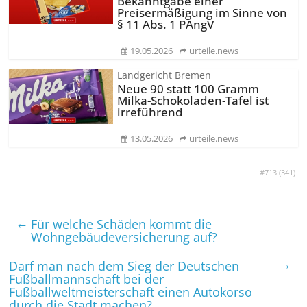
Bekanntgabe einer
Preisermäßigung im Sinne von
§ 11 Abs. 1 PAngV
19.05.2026
urteile.news
Landgericht Bremen
Neue 90 statt 100 Gramm
Milka-Schokoladen-Tafel ist
irreführend
13.05.2026
urteile.news
#713 (
341
)
←
Für welche Schäden kommt die
Wohngebäudeversicherung auf?
→
Darf man nach dem Sieg der Deutschen
Fußballmannschaft bei der
Fußballweltmeisterschaft einen Autokorso
durch die Stadt machen?