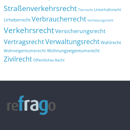
Straßenverkehrsrecht
Tierrecht
Unterhaltsrecht
Verbraucherrecht
Urheberrecht
Verfassungsrecht
Verkehrsrecht
Versicherungsrecht
Verwaltungsrecht
Vertragsrecht
Wahlrecht
Wohnungseigentumsrecht
Wohneigentumsrecht
Zivilrecht
Öffentliches Recht