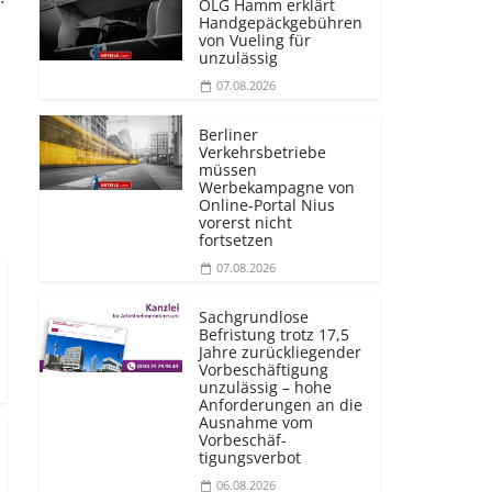
OLG Hamm erklärt
Handgepäckgebühren
von Vueling für
unzulässig
07.08.2026
Berliner
Verkehrsbetriebe
müssen
Werbekampagne von
Online-Portal Nius
vorerst nicht
fortsetzen
07.08.2026
Sachgrundlose
Befristung trotz 17,5
Jahre zurückliegender
Vorbeschäftigung
unzulässig – hohe
Anforderungen an die
Ausnahme vom
Vorbeschäf­
tigungsverbot
06.08.2026