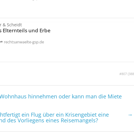
r & Scheidt
s Elternteils und Erbe
rechtsanwaelte-gsp.de
#807 (
388
im Wohnhaus hinnehmen oder kann man die Miete
→
htfertigt ein Flug über ein Krisengebiet eine
nd des Vorliegens eines Reisemangels?