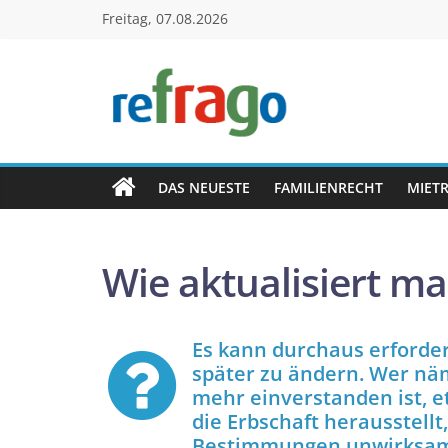
Zum
Freitag, 07.08.2026
Inhalt
springen
refrago
Rechtsfragen
online
DAS NEUESTE
FAMILIENRECHT
MIET
verständlich
erklärt
–
Wie aktualisiert m
kostenlos
Es kann durchaus erforderl
später zu ändern. Wer näm
mehr einverstanden ist, e
die Erbschaft herausstell
Bestimmungen unwirksam 