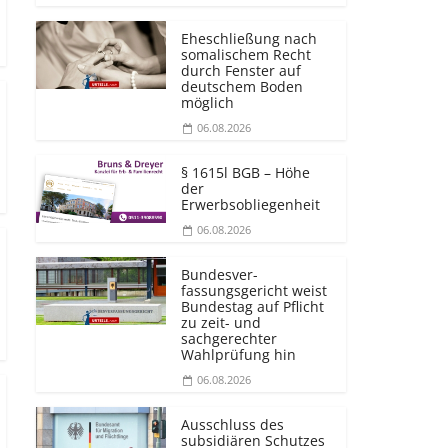
Eheschließung nach
somalischem Recht
durch Fenster auf
deutschem Boden
möglich
06.08.2026
§ 1615l BGB – Höhe
der
Erwerbsobliegenheit
06.08.2026
Bundesver­
fassungsgericht weist
Bundestag auf Pflicht
zu zeit- und
sachgerechter
Wahlprüfung hin
06.08.2026
Ausschluss des
subsidiären Schutzes