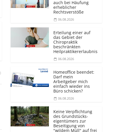
auch bei Häufung
erheblicher
Rechtsverstöße
06.08.2026
Erteilung einer auf
das Gebiet der
Chiropraktik
beschränkten
Heilprakti­kererlaubnis
06.08.2026
Homeoffice beendet:
)
Darf mein
Arbeitgeber mich
einfach wieder ins
Büro schicken?
06.08.2026
Keine Verpflichtung
des Grundstücks­
eigentümers zur
Beseitigung von
"wildem Müll" auf frei