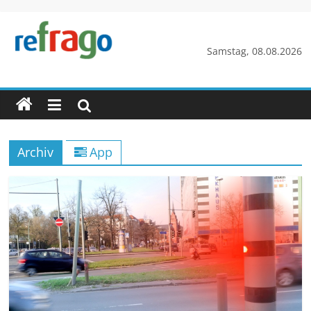
Zum
Inhalt
springen
refrago
Samstag, 08.08.2026
Rechtsfragen
online
verständlich
erklärt
Archiv
App
–
kostenlos