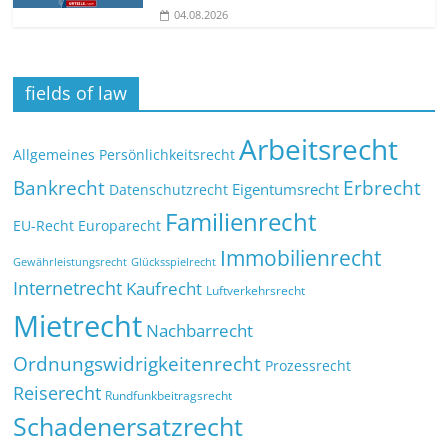
04.08.2026
fields of law
Arbeitsrecht
Allgemeines Persönlichkeitsrecht
Bankrecht
Erbrecht
Eigentumsrecht
Datenschutzrecht
Familienrecht
EU-Recht
Europarecht
Immobilienrecht
Glücksspielrecht
Gewährleistungsrecht
Internetrecht
Kaufrecht
Luftverkehrsrecht
Mietrecht
Nachbarrecht
Ordnungswidrigkeitenrecht
Prozessrecht
Reiserecht
Rundfunkbeitragsrecht
Schadenersatzrecht