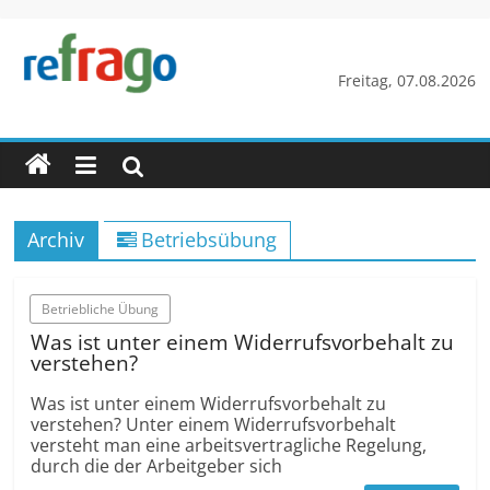
Zum
Inhalt
springen
refrago
Freitag, 07.08.2026
Rechtsfragen
online
verständlich
erklärt
Archiv
Betriebsübung
–
kostenlos
Betrieb­liche Übung
Was ist unter einem Widerrufs­vorbehalt zu
verstehen?
Was ist unter einem Widerrufs­vorbehalt zu
verstehen? Unter einem Widerrufs­vorbehalt
versteht man eine arbeits­vertrag­liche Regelung,
durch die der Arbeitgeber sich