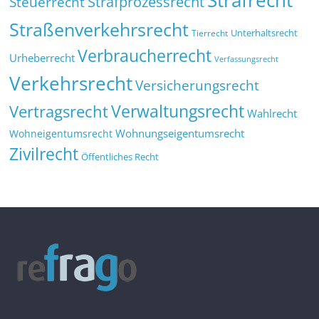
Strafrecht
Strafprozessrecht
Steuerrecht
Straßenverkehrsrecht
Tierrecht
Unterhaltsrecht
Verbraucherrecht
Urheberrecht
Verfassungsrecht
Verkehrsrecht
Versicherungsrecht
Verwaltungsrecht
Vertragsrecht
Wahlrecht
Wohnungseigentumsrecht
Wohneigentumsrecht
Zivilrecht
Öffentliches Recht