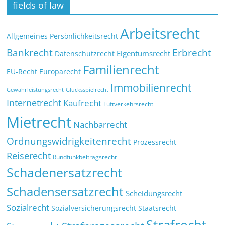
fields of law
Arbeitsrecht
Allgemeines Persönlichkeitsrecht
Bankrecht
Erbrecht
Eigentumsrecht
Datenschutzrecht
Familienrecht
EU-Recht
Europarecht
Immobilienrecht
Glücksspielrecht
Gewährleistungsrecht
Internetrecht
Kaufrecht
Luftverkehrsrecht
Mietrecht
Nachbarrecht
Ordnungswidrigkeitenrecht
Prozessrecht
Reiserecht
Rundfunkbeitragsrecht
Schadenersatzrecht
Schadensersatzrecht
Scheidungsrecht
Sozialrecht
Sozialversicherungsrecht
Staatsrecht