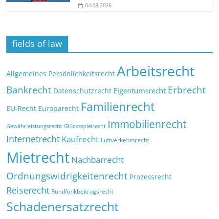
04.08.2026
fields of law
Arbeitsrecht
Allgemeines Persönlichkeitsrecht
Bankrecht
Erbrecht
Eigentumsrecht
Datenschutzrecht
Familienrecht
EU-Recht
Europarecht
Immobilienrecht
Glücksspielrecht
Gewährleistungsrecht
Internetrecht
Kaufrecht
Luftverkehrsrecht
Mietrecht
Nachbarrecht
Ordnungswidrigkeitenrecht
Prozessrecht
Reiserecht
Rundfunkbeitragsrecht
Schadenersatzrecht