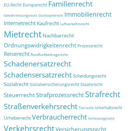
Familienrecht
EU-Recht
Europarecht
Immobilienrecht
Glücksspielrecht
Gewährleistungsrecht
Internetrecht
Kaufrecht
Luftverkehrsrecht
Mietrecht
Nachbarrecht
Ordnungswidrigkeitenrecht
Prozessrecht
Reiserecht
Rundfunkbeitragsrecht
Schadenersatzrecht
Schadensersatzrecht
Scheidungsrecht
Sozialrecht
Sozialversicherungsrecht
Staatsrecht
Strafrecht
Strafprozessrecht
Steuerrecht
Straßenverkehrsrecht
Tierrecht
Unterhaltsrecht
Verbraucherrecht
Urheberrecht
Verfassungsrecht
Verkehrsrecht
Versicherungsrecht