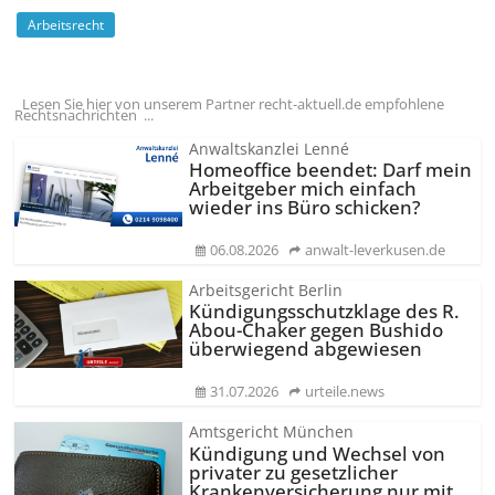
Arbeitsrecht
Lesen Sie hier von unserem Partner recht-aktuell.de empfohlene
Rechtsnachrichten ...
Anwaltskanzlei Lenné
Homeoffice beendet: Darf mein
Arbeitgeber mich einfach
wieder ins Büro schicken?
06.08.2026
anwalt-leverkusen.de
Arbeitsgericht Berlin
Kündigungs­schutzklage des R.
Abou-Chaker gegen Bushido
überwiegend abgewiesen
31.07.2026
urteile.news
Amtsgericht München
Kündigung und Wechsel von
privater zu gesetzlicher
Krankenversicherung nur mit