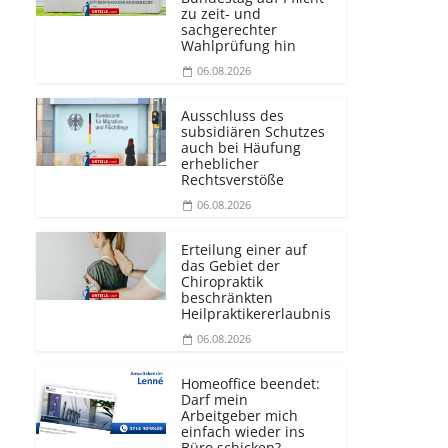
zu zeit- und
sachgerechter
Wahlprüfung hin
06.08.2026
Ausschluss des
subsidiären Schutzes
auch bei Häufung
erheblicher
Rechtsverstöße
06.08.2026
Erteilung einer auf
das Gebiet der
Chiropraktik
beschränkten
Heilprakti­kererlaubnis
06.08.2026
Homeoffice beendet:
Darf mein
Arbeitgeber mich
einfach wieder ins
Büro schicken?