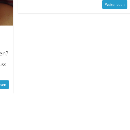
Weiterlesen
en?
uss
esen