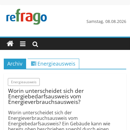
Zum
Inhalt
springen
refrago
Samstag, 08.08.2026
Rechtsfragen
online
verständlich
erklärt
Archiv
Energieausweis
–
kostenlos
Energieausweis
Worin unterscheidet sich der
Energiebedarfsausweis vom
Energieverbrauchsausweis?
Worin unterscheidet sich der
Energieverbrauchsausweis vom
Energiebedarfsausweis? Ein Gebäude kann wie
bereits oben beschrieben sowohl durch einen