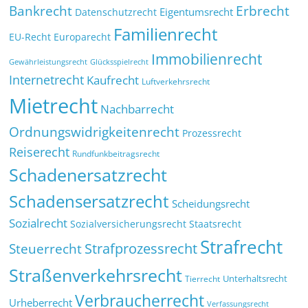
Bankrecht
Erbrecht
Eigentumsrecht
Datenschutzrecht
Familienrecht
EU-Recht
Europarecht
Immobilienrecht
Glücksspielrecht
Gewährleistungsrecht
Internetrecht
Kaufrecht
Luftverkehrsrecht
Mietrecht
Nachbarrecht
Ordnungswidrigkeitenrecht
Prozessrecht
Reiserecht
Rundfunkbeitragsrecht
Schadenersatzrecht
Schadensersatzrecht
Scheidungsrecht
Sozialrecht
Sozialversicherungsrecht
Staatsrecht
Strafrecht
Strafprozessrecht
Steuerrecht
Straßenverkehrsrecht
Tierrecht
Unterhaltsrecht
Verbraucherrecht
Urheberrecht
Verfassungsrecht