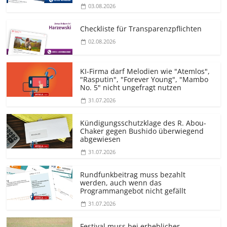
03.08.2026
Checkliste für Transparenz­pflichten
02.08.2026
KI-Firma darf Melodien wie "Atemlos",
"Rasputin", "Forever Young", "Mambo
No. 5" nicht ungefragt nutzen
31.07.2026
Kündigungs­schutzklage des R. Abou-
Chaker gegen Bushido überwiegend
abgewiesen
31.07.2026
Rundfunkbeitrag muss bezahlt
werden, auch wenn das
Programmangebot nicht gefällt
31.07.2026
Festival muss bei erheblicher