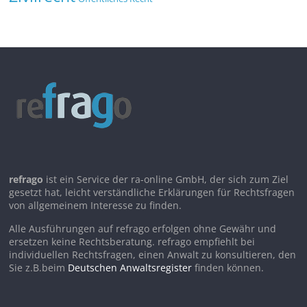
refrago
ist ein Service der ra-online GmbH, der sich zum Ziel
gesetzt hat, leicht verständliche Erklärungen für Rechtsfragen
von allgemeinem Interesse zu finden.
Alle Ausführungen auf refrago erfolgen ohne Gewähr und
ersetzen keine Rechtsberatung. refrago empfiehlt bei
individuellen Rechtsfragen, einen Anwalt zu konsultieren, den
Sie z.B.beim
Deutschen Anwaltsregister
finden können.