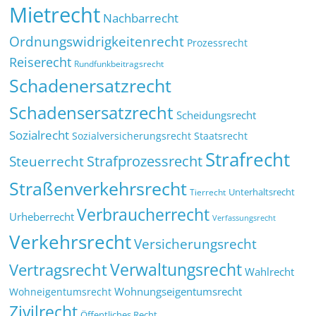
Mietrecht
Nachbarrecht
Ordnungswidrigkeitenrecht
Prozessrecht
Reiserecht
Rundfunkbeitragsrecht
Schadenersatzrecht
Schadensersatzrecht
Scheidungsrecht
Sozialrecht
Sozialversicherungsrecht
Staatsrecht
Strafrecht
Strafprozessrecht
Steuerrecht
Straßenverkehrsrecht
Tierrecht
Unterhaltsrecht
Verbraucherrecht
Urheberrecht
Verfassungsrecht
Verkehrsrecht
Versicherungsrecht
Verwaltungsrecht
Vertragsrecht
Wahlrecht
Wohnungseigentumsrecht
Wohneigentumsrecht
Zivilrecht
Öffentliches Recht