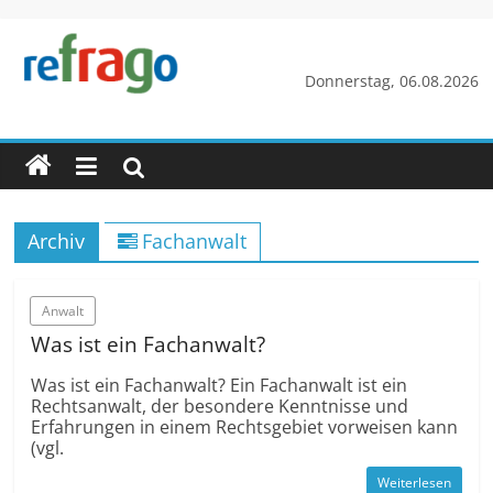
Zum
Inhalt
springen
refrago
Donnerstag, 06.08.2026
Rechtsfragen
online
verständlich
erklärt
Archiv
Fachanwalt
–
kostenlos
Anwalt
Was ist ein Fachanwalt?
Was ist ein Fachanwalt? Ein Fachanwalt ist ein
Rechtsanwalt, der besondere Kenntnisse und
Erfahrungen in einem Rechtsgebiet vorweisen kann
(vgl.
Weiterlesen