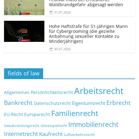
Waldbrandgefahr abgesagt werden
31.07.2026
Hohe Haftstrafe für 51-jährigen Mann
für Cybergrooming (die gezielte
Anbahnung sexueller Kontakte zu
Minderjährigen)
30.07.2026
fields of law
Arbeitsrecht
Allgemeines Persönlichkeitsrecht
Bankrecht
Erbrecht
Eigentumsrecht
Datenschutzrecht
Familienrecht
EU-Recht
Europarecht
Immobilienrecht
Glücksspielrecht
Gewährleistungsrecht
Internetrecht
Kaufrecht
Luftverkehrsrecht