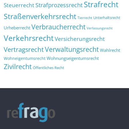
Strafrecht
Strafprozessrecht
Steuerrecht
Straßenverkehrsrecht
Tierrecht
Unterhaltsrecht
Verbraucherrecht
Urheberrecht
Verfassungsrecht
Verkehrsrecht
Versicherungsrecht
Verwaltungsrecht
Vertragsrecht
Wahlrecht
Wohnungseigentumsrecht
Wohneigentumsrecht
Zivilrecht
Öffentliches Recht