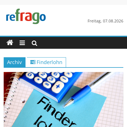
Zum
Inhalt
springen
refrago
Freitag, 07.08.2026
Rechtsfragen
online
verständlich
erklärt
Archiv
Finderlohn
–
kostenlos