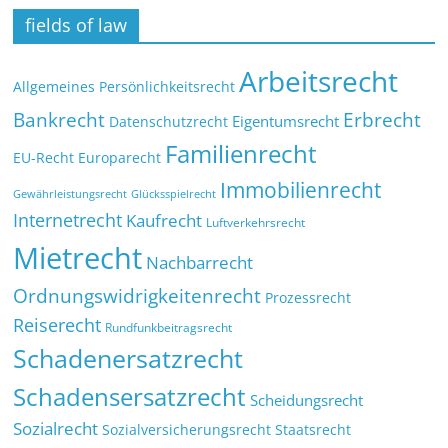
fields of law
Arbeitsrecht
Allgemeines Persönlichkeitsrecht
Bankrecht
Erbrecht
Eigentumsrecht
Datenschutzrecht
Familienrecht
EU-Recht
Europarecht
Immobilienrecht
Glücksspielrecht
Gewährleistungsrecht
Internetrecht
Kaufrecht
Luftverkehrsrecht
Mietrecht
Nachbarrecht
Ordnungswidrigkeitenrecht
Prozessrecht
Reiserecht
Rundfunkbeitragsrecht
Schadenersatzrecht
Schadensersatzrecht
Scheidungsrecht
Sozialrecht
Sozialversicherungsrecht
Staatsrecht