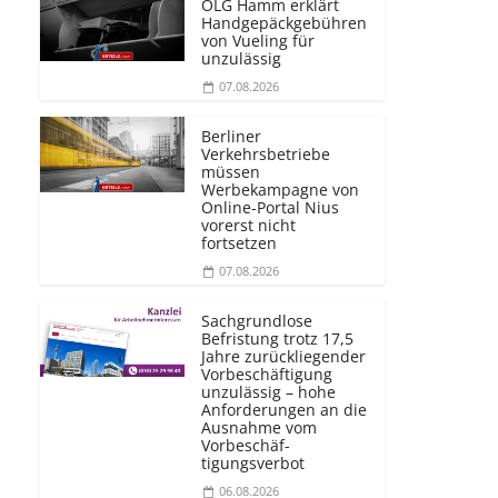
OLG Hamm erklärt
Handgepäckgebühren
von Vueling für
unzulässig
07.08.2026
Berliner
Verkehrsbetriebe
müssen
Werbekampagne von
Online-Portal Nius
vorerst nicht
fortsetzen
07.08.2026
Sachgrundlose
Befristung trotz 17,5
Jahre zurückliegender
Vorbeschäftigung
unzulässig – hohe
Anforderungen an die
Ausnahme vom
Vorbeschäf­
tigungsverbot
06.08.2026