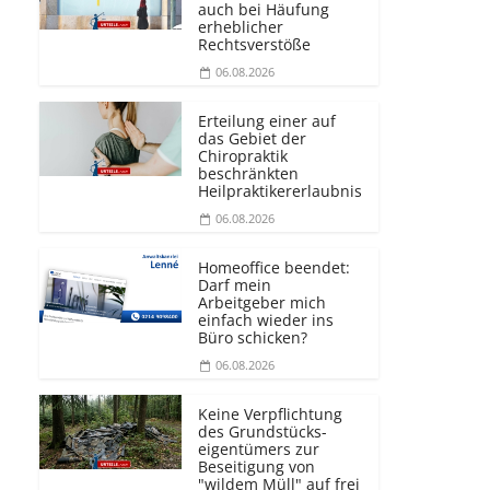
auch bei Häufung
erheblicher
Rechtsverstöße
06.08.2026
Erteilung einer auf
das Gebiet der
Chiropraktik
beschränkten
Heilprakti­kererlaubnis
06.08.2026
Homeoffice beendet:
Darf mein
Arbeitgeber mich
einfach wieder ins
Büro schicken?
06.08.2026
Keine Verpflichtung
des Grundstücks­
eigentümers zur
Beseitigung von
"wildem Müll" auf frei