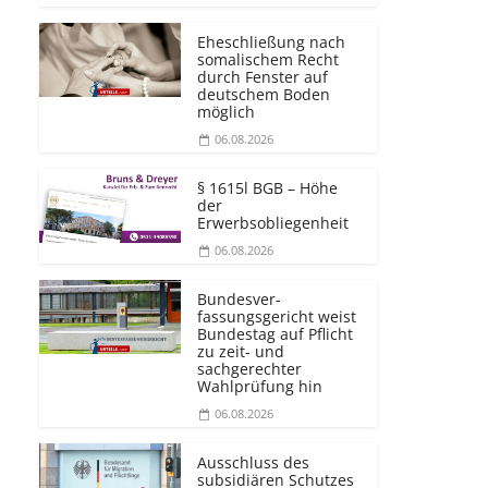
Eheschließung nach
somalischem Recht
durch Fenster auf
deutschem Boden
möglich
06.08.2026
§ 1615l BGB – Höhe
der
Erwerbsobliegenheit
06.08.2026
Bundesver­
fassungsgericht weist
Bundestag auf Pflicht
zu zeit- und
sachgerechter
Wahlprüfung hin
06.08.2026
Ausschluss des
subsidiären Schutzes