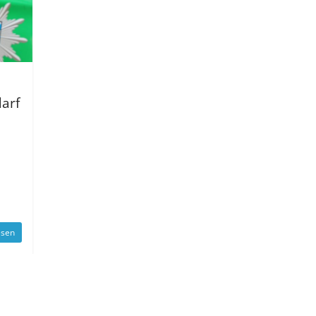
arf
esen