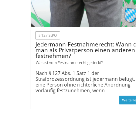
§ 127 StPO
Jedermann-Fest­nahme­recht: Wann d
man als Privat­person einen anderen
fest­nehmen?
Was ist vom Festnahme­recht gedeckt?
Nach § 127 Abs. 1 Satz 1 der
Strafprozessordnung ist jedermann befugt,
eine Person ohne richterliche Anordnung
vorläufig festzunehmen, wenn
Weiterl