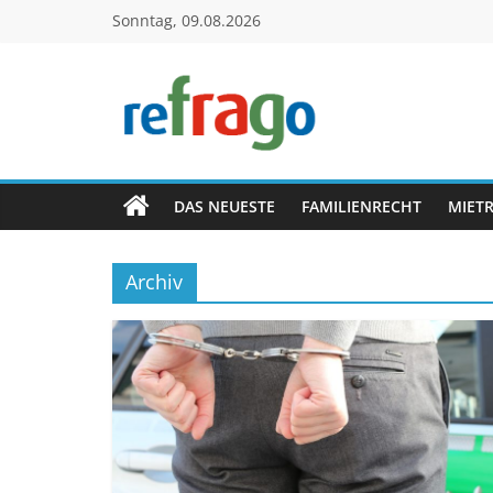
Zum
Sonntag, 09.08.2026
Inhalt
springen
refrago
Rechtsfragen
online
DAS NEUESTE
FAMILIENRECHT
MIET
verständlich
erklärt
Archiv
–
kostenlos