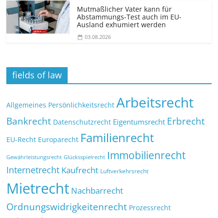
Mutmaßlicher Vater kann für
Abstammungs-Test auch im EU-
Ausland exhumiert werden
03.08.2026
fields of law
Arbeitsrecht
Allgemeines Persönlichkeitsrecht
Bankrecht
Erbrecht
Eigentumsrecht
Datenschutzrecht
Familienrecht
EU-Recht
Europarecht
Immobilienrecht
Glücksspielrecht
Gewährleistungsrecht
Internetrecht
Kaufrecht
Luftverkehrsrecht
Mietrecht
Nachbarrecht
Ordnungswidrigkeitenrecht
Prozessrecht