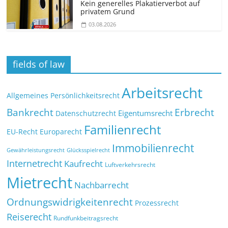
Kein generelles Plakatierverbot auf
privatem Grund
03.08.2026
fields of law
Arbeitsrecht
Allgemeines Persönlichkeitsrecht
Bankrecht
Erbrecht
Eigentumsrecht
Datenschutzrecht
Familienrecht
EU-Recht
Europarecht
Immobilienrecht
Glücksspielrecht
Gewährleistungsrecht
Internetrecht
Kaufrecht
Luftverkehrsrecht
Mietrecht
Nachbarrecht
Ordnungswidrigkeitenrecht
Prozessrecht
Reiserecht
Rundfunkbeitragsrecht