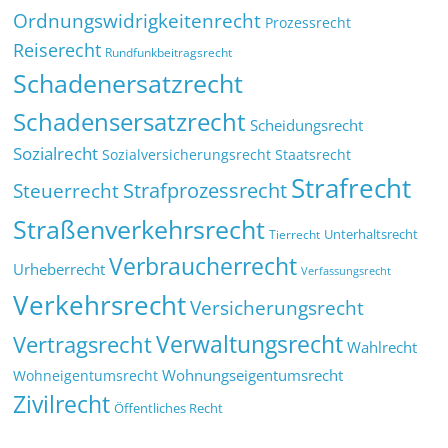
Ordnungswidrigkeitenrecht
Prozessrecht
Reiserecht
Rundfunkbeitragsrecht
Schadenersatzrecht
Schadensersatzrecht
Scheidungsrecht
Sozialrecht
Sozialversicherungsrecht
Staatsrecht
Strafrecht
Strafprozessrecht
Steuerrecht
Straßenverkehrsrecht
Tierrecht
Unterhaltsrecht
Verbraucherrecht
Urheberrecht
Verfassungsrecht
Verkehrsrecht
Versicherungsrecht
Verwaltungsrecht
Vertragsrecht
Wahlrecht
Wohnungseigentumsrecht
Wohneigentumsrecht
Zivilrecht
Öffentliches Recht