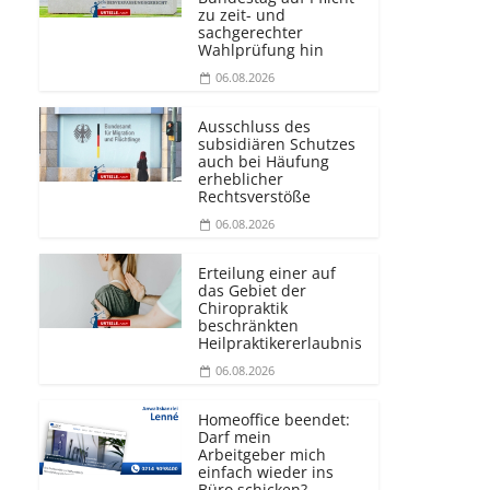
zu zeit- und
sachgerechter
Wahlprüfung hin
06.08.2026
Ausschluss des
subsidiären Schutzes
auch bei Häufung
erheblicher
Rechtsverstöße
06.08.2026
Erteilung einer auf
das Gebiet der
Chiropraktik
beschränkten
Heilprakti­kererlaubnis
06.08.2026
Homeoffice beendet:
Darf mein
Arbeitgeber mich
einfach wieder ins
Büro schicken?