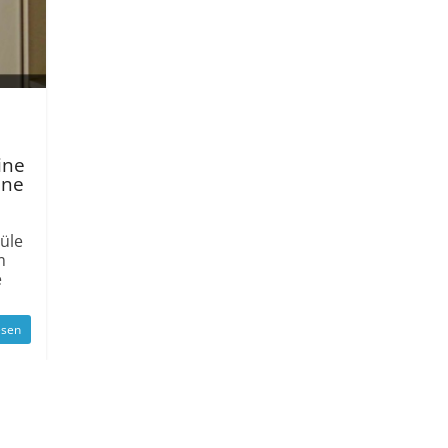
ine
ine
üle
m
e
esen