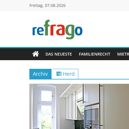
Zum
Freitag, 07.08.2026
Inhalt
springen
refrago
Rechtsfragen
online
DAS NEUESTE
FAMILIENRECHT
MIET
verständlich
erklärt
Archiv
Herd
–
kostenlos