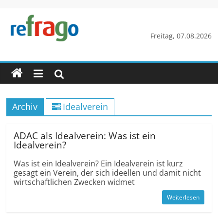
Zum
Inhalt
springen
refrago
Freitag, 07.08.2026
Rechtsfragen
online
verständlich
erklärt
Archiv
Idealverein
–
kostenlos
ADAC als Idealverein: Was ist ein
Idealverein?
Was ist ein Idealverein? Ein Idealverein ist kurz
gesagt ein Verein, der sich ideellen und damit nicht
wirtschaftlichen Zwecken widmet
Weiterlesen