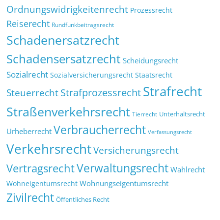
Ordnungswidrigkeitenrecht
Prozessrecht
Reiserecht
Rundfunkbeitragsrecht
Schadenersatzrecht
Schadensersatzrecht
Scheidungsrecht
Sozialrecht
Sozialversicherungsrecht
Staatsrecht
Strafrecht
Strafprozessrecht
Steuerrecht
Straßenverkehrsrecht
Tierrecht
Unterhaltsrecht
Verbraucherrecht
Urheberrecht
Verfassungsrecht
Verkehrsrecht
Versicherungsrecht
Verwaltungsrecht
Vertragsrecht
Wahlrecht
Wohnungseigentumsrecht
Wohneigentumsrecht
Zivilrecht
Öffentliches Recht