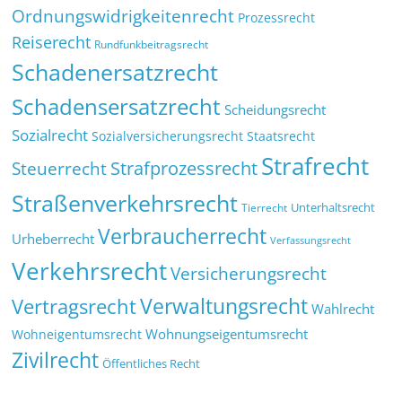
Ordnungswidrigkeitenrecht
Prozessrecht
Reiserecht
Rundfunkbeitragsrecht
Schadenersatzrecht
Schadensersatzrecht
Scheidungsrecht
Sozialrecht
Sozialversicherungsrecht
Staatsrecht
Strafrecht
Strafprozessrecht
Steuerrecht
Straßenverkehrsrecht
Tierrecht
Unterhaltsrecht
Verbraucherrecht
Urheberrecht
Verfassungsrecht
Verkehrsrecht
Versicherungsrecht
Verwaltungsrecht
Vertragsrecht
Wahlrecht
Wohnungseigentumsrecht
Wohneigentumsrecht
Zivilrecht
Öffentliches Recht