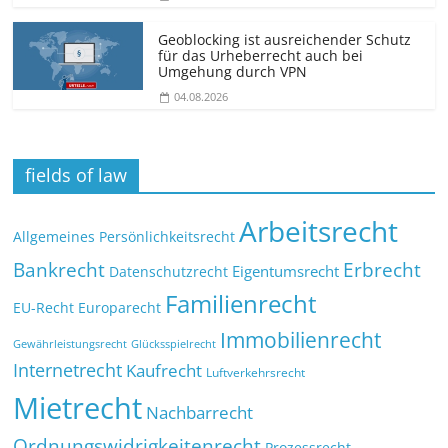
Geoblocking ist ausreichender Schutz
für das Urheberrecht auch bei
Umgehung durch VPN
04.08.2026
fields of law
Arbeitsrecht
Allgemeines Persönlichkeitsrecht
Bankrecht
Erbrecht
Eigentumsrecht
Datenschutzrecht
Familienrecht
EU-Recht
Europarecht
Immobilienrecht
Glücksspielrecht
Gewährleistungsrecht
Internetrecht
Kaufrecht
Luftverkehrsrecht
Mietrecht
Nachbarrecht
Ordnungswidrigkeitenrecht
Prozessrecht