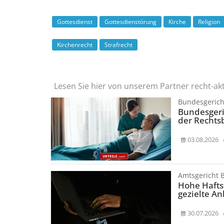
Gottesdienst
Gottesdienstörung
Kirche
Religion
Kirchenrecht
Strafrecht
Lesen Sie hier von unserem Partner recht-ak
Bundesgerich
Bundesgeri
der Rechts
03.08.2026
Amtsgericht B
Hohe Hafts
gezielte A
30.07.2026