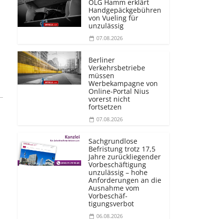
OLG Hamm erklärt
Handgepäckgebühren
von Vueling für
unzulässig
07.08.2026
Berliner
Verkehrsbetriebe
müssen
Werbekampagne von
Online-Portal Nius
vorerst nicht
fortsetzen
07.08.2026
Sachgrundlose
Befristung trotz 17,5
Jahre zurückliegender
Vorbeschäftigung
unzulässig – hohe
Anforderungen an die
Ausnahme vom
Vorbeschäf­
tigungsverbot
06.08.2026