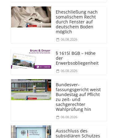
Eheschließung nach
somalischem Recht
durch Fenster auf
deutschem Boden
möglich
06.08.2026
§ 1615l BGB – Höhe
der
Erwerbsobliegenheit
06.08.2026
Bundesver­
fassungsgericht weist
Bundestag auf Pflicht
zu zeit- und
sachgerechter
Wahlprüfung hin
06.08.2026
Ausschluss des
subsidiären Schutzes