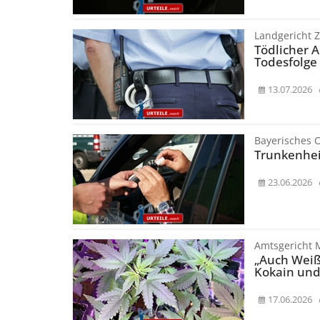
Landgericht 
Tödlicher A
Todesfolge 
13.07.2026
Bayerisches 
Trunkenheit
23.06.2026
Amtsgericht
„Auch Weiße
Kokain un
17.06.2026