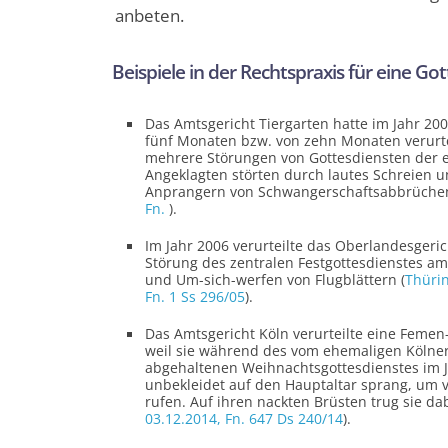
anbeten.
Beispiele in der Rechtspraxis für eine Go
Das Amtsgericht Tiergarten hatte im Jahr 200
fünf Monaten bzw. von zehn Monaten verurte
mehrere Störungen von Gottesdiensten der e
Angeklagten störten durch lautes Schreien u
Anprangern von Schwangerschaftsabbrüchen 
Fn.
).
Im Jahr 2006 verurteilte das Oberlandesgeri
Störung des zentralen Festgottesdienstes am
und Um-sich-werfen von Flugblättern (
Thüri
Fn. 1 Ss 296/05
).
Das Amtsgericht Köln verurteilte eine Femen-
weil sie während des vom ehemaligen Kölner
abgehaltenen Weihnachtsgottesdienstes im 
unbekleidet auf den Hauptaltar sprang, um v
rufen. Auf ihren nackten Brüsten trug sie dab
03.12.2014,
Fn. 647 Ds 240/14
).