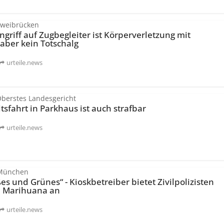
Zweibrücken
ngriff auf Zugbegleiter ist Körperverletzung mit
aber kein Totschalg
urteile.news
Oberstes Landesgericht
sfahrt in Parkhaus ist auch strafbar
urteile.news
 München
s und Grünes“ - Kioskbetreiber bietet Zivilpolizisten
d Marihuana an
urteile.news