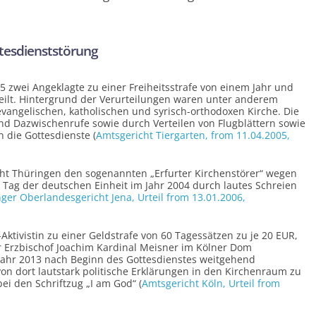
ttesdienststörung
5 zwei Angeklagte zu einer Freiheitsstrafe von einem Jahr und
ilt. Hintergrund der Verurteilungen waren unter anderem
vangelischen, katholischen und syrisch-orthodoxen Kirche. Die
nd Dazwischenrufe sowie durch Verteilen von Flugblättern sowie
die Gottesdienste (
Amtsgericht Tiergarten
, from 11.04.2005,
cht Thüringen den sogenannten „Erfurter Kirchenstörer“ wegen
 Tag der deutschen Einheit im Jahr 2004 durch lautes Schreien
nger Oberlandesgericht Jena
, Urteil from 13.01.2006,
Aktivistin zu einer Geldstrafe von 60 Tagessätzen zu je 20 EUR,
 Erzbischof Joachim Kardinal Meisner im Kölner Dom
Jahr 2013 nach Beginn des Gottesdienstes weitgehend
on dort lautstark politische Erklärungen in den Kirchenraum zu
ei den Schriftzug „I am God“ (
Amtsgericht Köln
, Urteil from