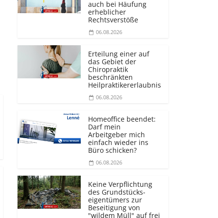
auch bei Häufung
erheblicher
Rechtsverstöße
06.08.2026
Erteilung einer auf
das Gebiet der
Chiropraktik
beschränkten
Heilprakti­kererlaubnis
06.08.2026
Homeoffice beendet:
Darf mein
Arbeitgeber mich
einfach wieder ins
Büro schicken?
06.08.2026
Keine Verpflichtung
des Grundstücks­
eigentümers zur
Beseitigung von
"wildem Müll" auf frei